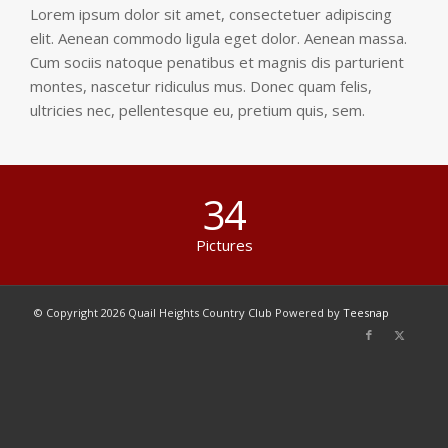
Lorem ipsum dolor sit amet, consectetuer adipiscing
elit. Aenean commodo ligula eget dolor. Aenean massa.
Cum sociis natoque penatibus et magnis dis parturient
montes, nascetur ridiculus mus. Donec quam felis,
ultricies nec, pellentesque eu, pretium quis, sem.
34
Pictures
© Copyright
2026 Quail Heights Country Club Powered by
Teesnap