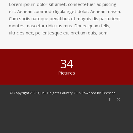
Lorem ipsum dolor sit amet, consectetuer adipiscing
elit. Aenean commodo ligula eget dolor. Aenean massa.
Cum sociis natoque penatibus et magnis dis parturient
montes, nascetur ridiculus mus. Donec quam felis,
ultricies nec, pellentesque eu, pretium quis, sem.
34
Pictures
© Copyright
2026 Quail Heights Country Club Powered by
Teesnap