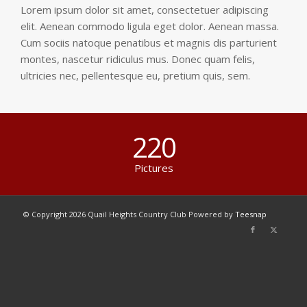
Lorem ipsum dolor sit amet, consectetuer adipiscing
elit. Aenean commodo ligula eget dolor. Aenean massa.
Cum sociis natoque penatibus et magnis dis parturient
montes, nascetur ridiculus mus. Donec quam felis,
ultricies nec, pellentesque eu, pretium quis, sem.
220
Pictures
© Copyright
2026 Quail Heights Country Club Powered by
Teesnap